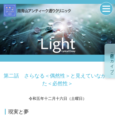
余白（アーカイブ）
第二話 さらなる＜偶然性＞と見えていなかっ
た＜必然性＞
令和五年十二月十六日（土曜日）
現実と夢